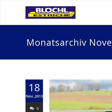
Monatsarchiv Nov
18
Nov.,2013
0