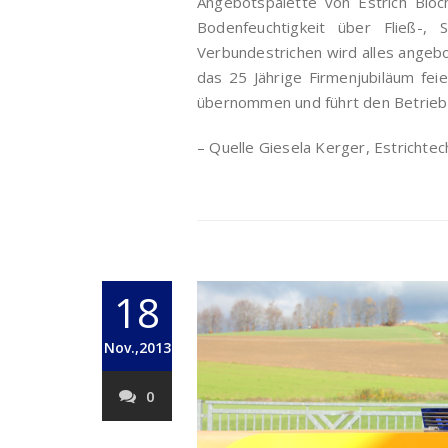
Angebotspalette von Estrich Blöc
Bodenfeuchtigkeit über Fließ-, 
Verbundestrichen wird alles angebot
das 25 Jährige Firmenjubiläum fei
übernommen und führt den Betrieb n
– Quelle Giesela Kerger, Estrichtec
18
Nov.,2013
0