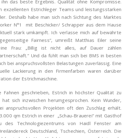
r ihn das beste Ergebnis. Qualität ohne Kompromisse.
 exzellenten Estrichleger Teams und leistungsstarken
Eiler. Deshalb habe man sich nach Sichtung des Marktes
 Worker N°1 mit Beschicker/ Schrapper aus dem Hause
ktuell stark umkämpft. Ich verlasse mich auf bewährte
genseitige Fairness“, umreißt Matthias Eiler seine
ne Frau: „Billig ist nicht alles, auf Dauer zählen
artnerschaft.“ Und da fühlt man sich bei BMS in besten
ch bei anspruchsvollsten Belastungen zuverlässig. Eine
duelle Lackierung in den Firmenfarben waren darüber
ration der Estrichmaschine.
 Fahnen geschrieben, Estrich in höchster Qualität zu
s hat sich inzwischen herumgesprochen. Kein Wunder,
ei anspruchsvollen Projekten oft den Zuschlag erhält.
3.000 qm Estrich in einer „Schau-Brauerei“ mit Gasthof
u des Technologiezentrums von Haidl Fenster am
reiländereck Deutschland, Tschechien, Österreich. Die