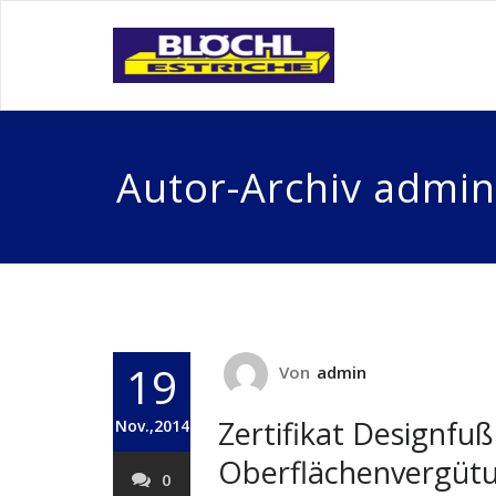
Autor-Archiv
admin
19
Von
admin
Zertifikat Designf
Nov.,2014
Oberflächenvergüt
0