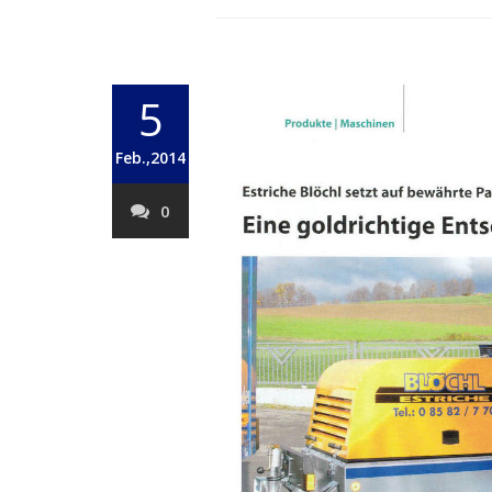
5
Feb.,2014
0